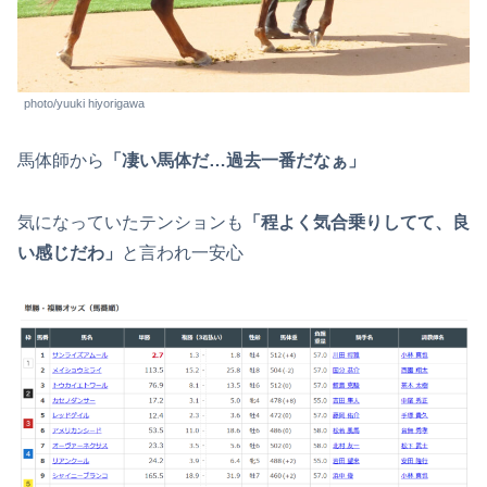
photo/yuuki hiyorigawa
馬体師から
「凄い馬体だ…過去一番だなぁ」
気になっていたテンションも
「程よく気合乗りしてて、良
い感じだわ」
と言われ一安心