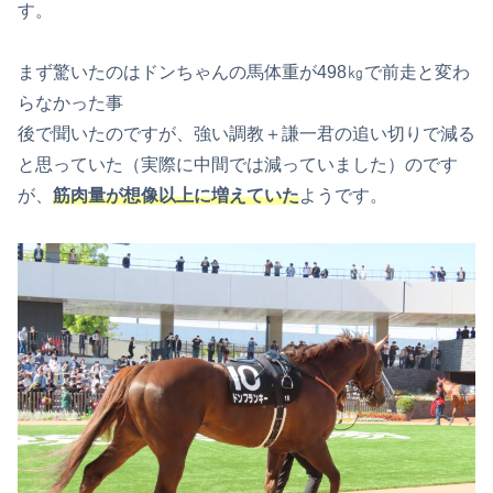
す。
まず驚いたのはドンちゃんの馬体重が498㎏で前走と変わ
らなかった事
後で聞いたのですが、強い調教＋謙一君の追い切りで減る
と思っていた（実際に中間では減っていました）のです
が、
筋肉量が想像以上に増えていた
ようです。