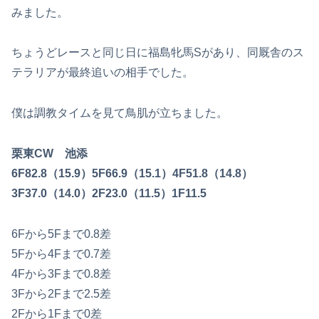
みました。
ちょうどレースと同じ日に福島牝馬Sがあり、同厩舎のス
テラリアが最終追いの相手でした。
僕は調教タイムを見て鳥肌が立ちました。
栗東CW 池添
6F82.8（15.9）5F66.9（15.1）4F51.8（14.8）
3F37.0（14.0）2F23.0（11.5）1F11.5
6Fから5Fまで0.8差
5Fから4Fまで0.7差
4Fから3Fまで0.8差
3Fから2Fまで2.5差
2Fから1Fまで0差