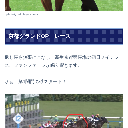
photo/yuuki hiyorigawa
京都グランドOP レース
返し馬も無事にこなし、新生京都競馬場の初日メインレー
ス、ファンファーレが鳴り響きます。
さぁ！第1関門の砂スタート！