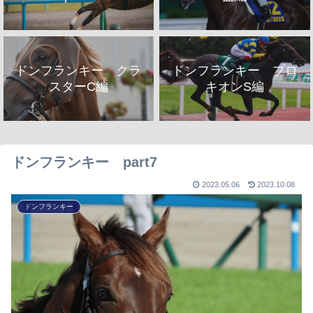
ドンフランキー クラ
ドンフランキー プロ
スターC編
キオンS編
ドンフランキー part7
2023.05.06
2023.10.08
ドンフランキー