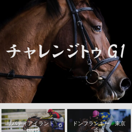
リバティアイランド
ドンフランキー 東京
part5
盃編