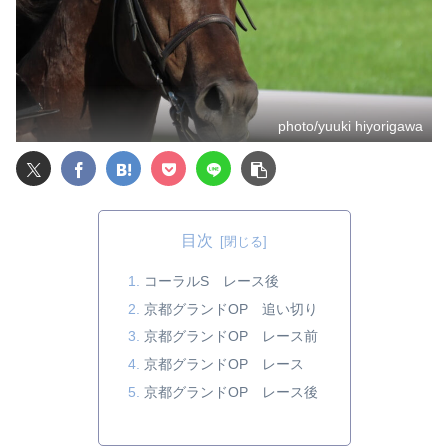
photo/yuuki hiyorigawa
目次
コーラルS レース後
京都グランドOP 追い切り
京都グランドOP レース前
京都グランドOP レース
京都グランドOP レース後