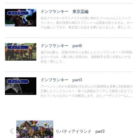
ドンフランキー 東京盃編
ドンフランキー
前走クラスターCでリメイクの2着に敗れたドンちゃんことドンフ
ランキー。最大目標のJBCスプリントへは賞金が足りません。ロー
テは厳しいですが、東京盃に出走する事になりました。果たして…
ドンフランキー part6
ドンフランキー
遠江Sを勝ち、念願のOP入りを果たしたドンフランキー！OP初戦
はコーラルS。1番人気に支持され、池添騎手を背に今回もハナを
切る！果たして…
ドンフランキー part3
ドンフランキー
アーリントンCから怪我明け5カ月ぶりの復帰戦を見事に5馬身差の
圧勝したドンフランキー。様々な課題をクリアして期待に応えてく
れたドンちゃんのレースを解説します。またノーザンファームしが
らきの様子やレース後の様子、今後の予定なども話していきます。
リバティアイランド part3