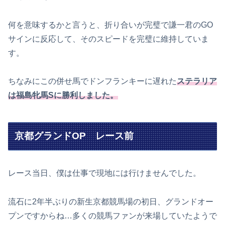
何を意味するかと言うと、折り合いが完璧で謙一君のGO
サインに反応して、そのスピードを完璧に維持していま
す。
ちなみにこの併せ馬でドンフランキーに遅れた
ステラリア
は福島牝馬Sに勝利しました。
京都グランドOP レース前
レース当日、僕は仕事で現地には行けませんでした。
流石に2年半ぶりの新生京都競馬場の初日、グランドオー
プンですからね…多くの競馬ファンが来場していたようで