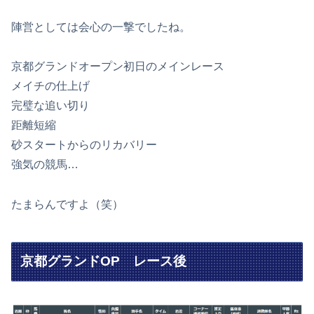
陣営としては会心の一撃でしたね。
京都グランドオープン初日のメインレース
メイチの仕上げ
完璧な追い切り
距離短縮
砂スタートからのリカバリー
強気の競馬…
たまらんですよ（笑）
京都グランドOP レース後