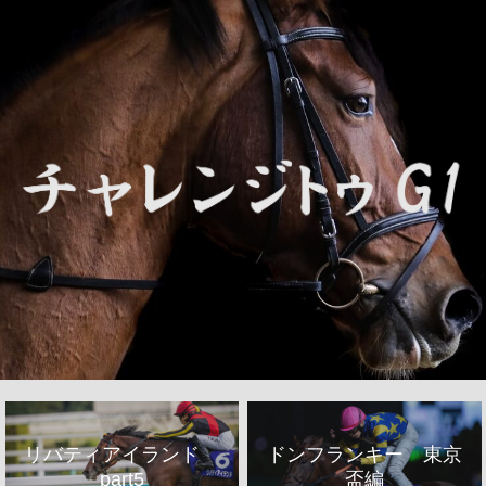
リバティアイランド
ドンフランキー 東京
part5
盃編