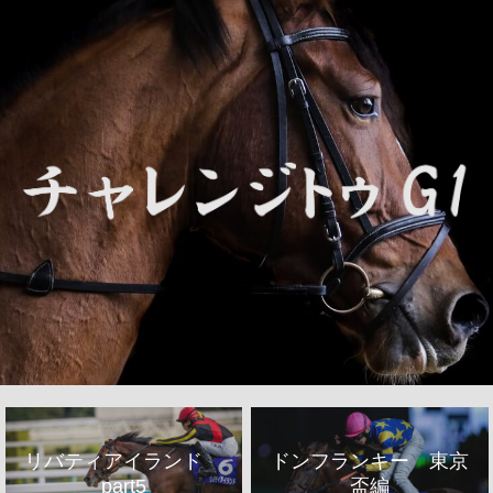
リバティアイランド
ドンフランキー 東京
part5
盃編