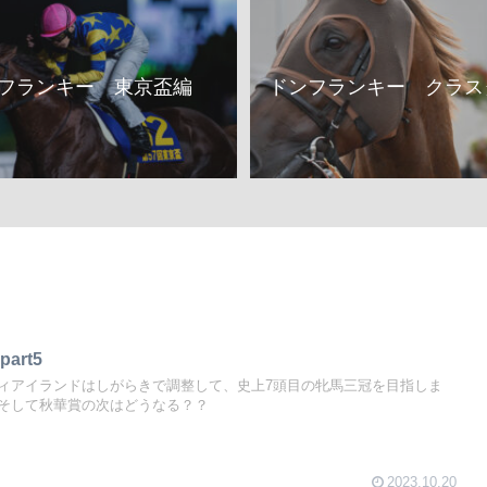
フランキー 東京盃編
ドンフランキー クラス
rt5
ィアイランドはしがらきで調整して、史上7頭目の牝馬三冠を目指しま
そして秋華賞の次はどうなる？？
2023.10.20