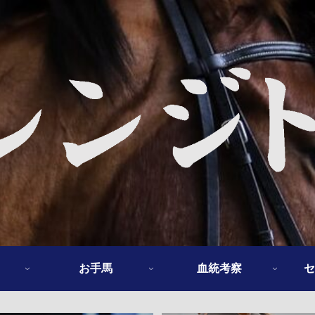
お手馬
血統考察
セ