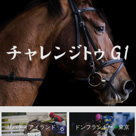
リバティアイランド
ドンフランキー 東京
part5
盃編