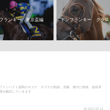
フランキー 東京盃編
ドンフランキー クラス
プインパクト産駒のキズナ キズナの戦績、見解、種付け推移、血統考
徴を解説していきます
2022.05.14