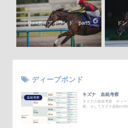
リバティアイランド part5
ドン
ディープボンド
キズナ 血統考察
血統考察
キズナの血統考察 ディー
察、そしてキズナ産駒の特