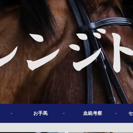
お手馬
血統考察
セ