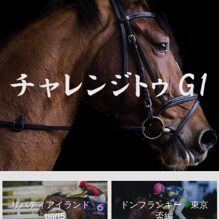
リバティアイランド
ドンフランキー 東京
part5
盃編