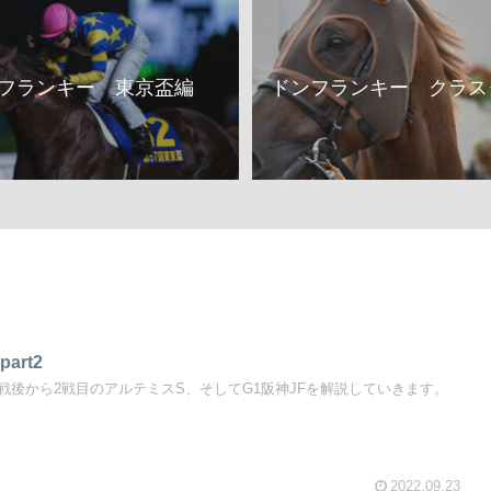
フランキー 東京盃編
ドンフランキー クラス
rt2
戦後から2戦目のアルテミスS、そしてG1阪神JFを解説していきます。
2022.09.23