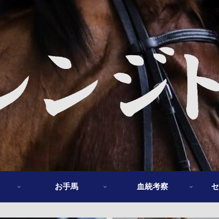
お手馬
血統考察
セ