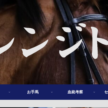
お手馬
血統考察
セ