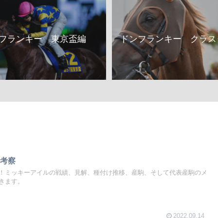
フランキー 東京盃編
ドンフランキー クラス
統考察
！ミッキーアイルの戦績、見解、種付け推移、産駒、そして代表産駒のメ
きます。
2022.09.14