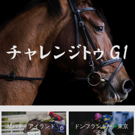
リバティアイランド
ドンフランキー 東京
part5
盃編