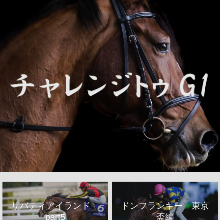
リバティアイランド
ドンフランキー 東京
part5
盃編