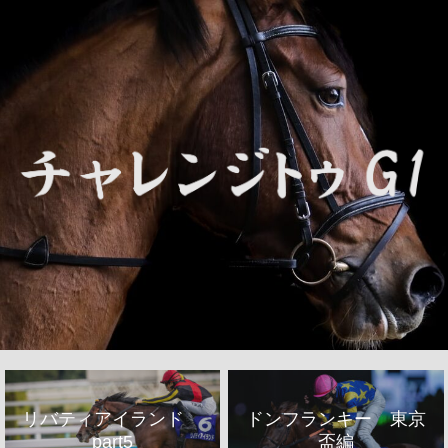
リバティアイランド
ドンフランキー 東京
part5
盃編