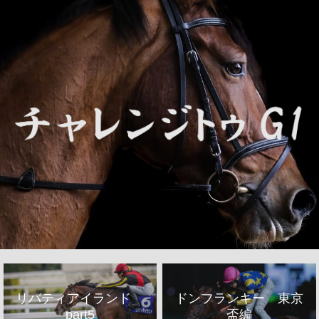
リバティアイランド
ドンフランキー 東京
part5
盃編