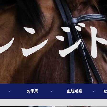
お手馬
血統考察
セ