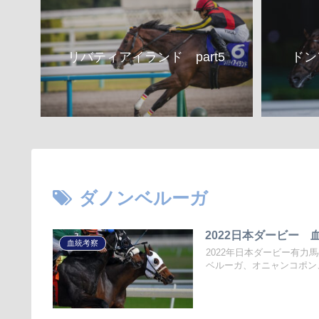
リバティアイランド part5
ドン
ダノンベルーガ
2022日本ダービー 
血統考察
2022年日本ダービー有
ベルーガ、オニャンコポン