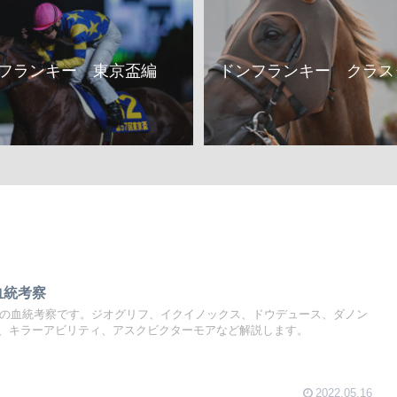
フランキー 東京盃編
ドンフランキー クラス
血統考察
力馬の血統考察です。ジオグリフ、イクイノックス、ドウデュース、ダノン
、キラーアビリティ、アスクビクターモアなど解説します。
2022.05.16